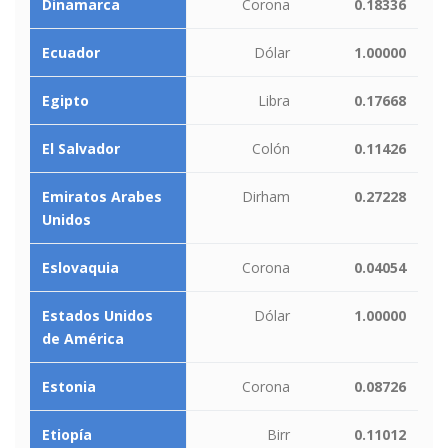
Dinamarca
Corona
0.18336
Ecuador
Dólar
1.00000
Egipto
Libra
0.17668
El Salvador
Colón
0.11426
Emiratos Arabes
Dirham
0.27228
Unidos
Eslovaquia
Corona
0.04054
Estados Unidos
Dólar
1.00000
de América
Estonia
Corona
0.08726
Etiopía
Birr
0.11012