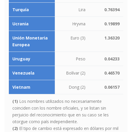
Turquía
Lira
0.76394
Ucrania
Hryvna
0.19899
Unión Monetaria
Euro (3)
1.36320
Europea
Uruguay
Peso
0.04233
Venezuela
Bolívar (2)
0.46570
Vietnam
Dong (2)
0.06157
(1)
Los nombres utilizados no necesariamente
coinciden con los nombre oficiales, y se listan sin
perjuicio del reconocimiento que en su caso se les
otorgue como país independiente.
(2)
El tipo de cambio está expresado en dólares por mil