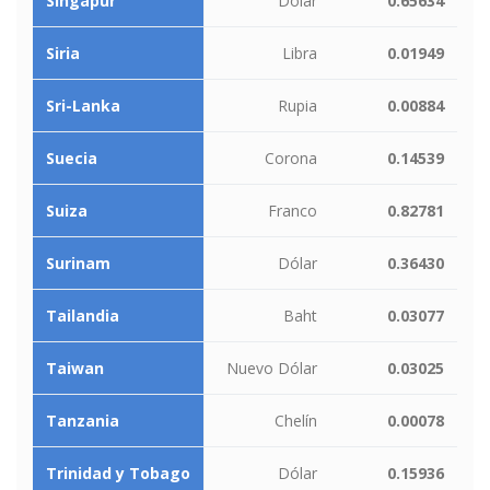
Singapur
Dólar
0.65634
Siria
Libra
0.01949
Sri-Lanka
Rupia
0.00884
Suecia
Corona
0.14539
Suiza
Franco
0.82781
Surinam
Dólar
0.36430
Tailandia
Baht
0.03077
Taiwan
Nuevo Dólar
0.03025
Tanzania
Chelín
0.00078
Trinidad y Tobago
Dólar
0.15936