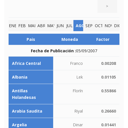
>
ENE
FEB
MAR
ABR
MAY
JUN
JUL
AGO
SEP
OCT
NOV
DIC
Pais
Moneda
Factor
Fecha de Publicación :
05/09/2007
Africa Central
Franco
0.00208
Albania
Lek
0.01105
Antillas
Florín
0.55866
Holandesas
Arabia Saudita
Riyal
0.26660
Argelia
Dinar
0.01441