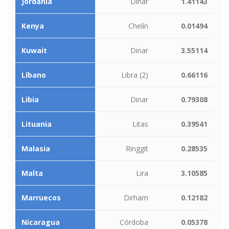
Jordania
Dinar
1.41143
Kenya
Chelín
0.01494
Kuwait
Dinar
3.55114
Líbano
Libra (2)
0.66116
Libia
Dinar
0.79308
Lituania
Litas
0.39541
Malasia
Ringgit
0.28535
Malta
Lira
3.10585
Marruecos
Dirham
0.12182
Nicaragua
Córdoba
0.05378