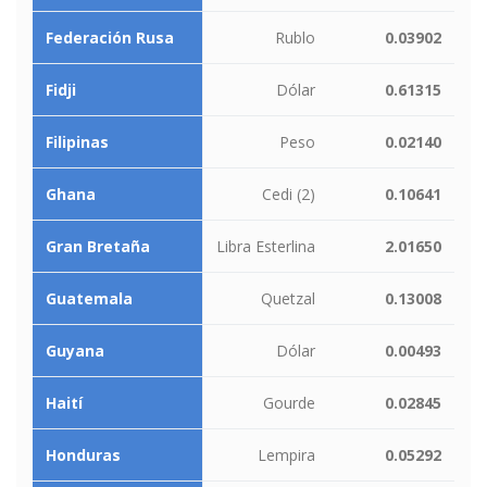
Federación Rusa
Rublo
0.03902
Fidji
Dólar
0.61315
Filipinas
Peso
0.02140
Ghana
Cedi (2)
0.10641
Gran Bretaña
Libra Esterlina
2.01650
Guatemala
Quetzal
0.13008
Guyana
Dólar
0.00493
Haití
Gourde
0.02845
Honduras
Lempira
0.05292