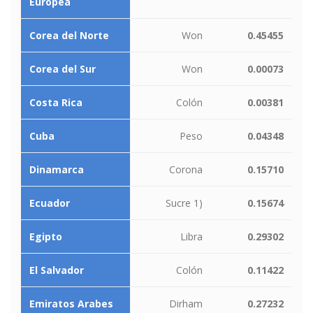
Europea
Corea del Norte
Won
0.45455
Corea del Sur
Won
0.00073
Costa Rica
Colón
0.00381
Cuba
Peso
0.04348
Dinamarca
Corona
0.15710
Ecuador
Sucre 1)
0.15674
Egipto
Libra
0.29302
El Salvador
Colón
0.11422
Emiratos Arabes
Dirham
0.27232