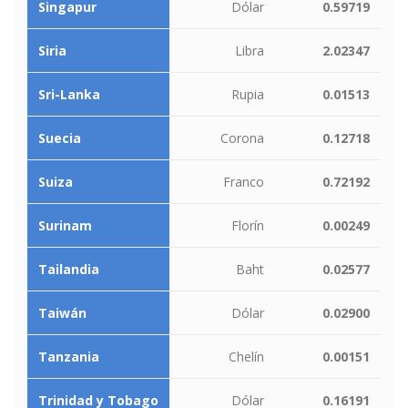
Singapur
Dólar
0.59719
Siria
Libra
2.02347
Sri-Lanka
Rupia
0.01513
Suecia
Corona
0.12718
Suiza
Franco
0.72192
Surinam
Florín
0.00249
Tailandia
Baht
0.02577
Taiwán
Dólar
0.02900
Tanzania
Chelín
0.00151
Trinidad y Tobago
Dólar
0.16191