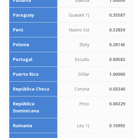
Panamá
Balboa
1.00000
Paraguay
Guaraní 1)
0.35587
Perú
Nuevo Sol
0.32830
Polonia
Zloty
0.28145
Portugal
Escudo
0.00582
Puerto Rico
Dólar
1.00000
República Checa
Corona
0.03340
República
Peso
0.06329
Dominicana
Rumania
Leu 1)
0.10993