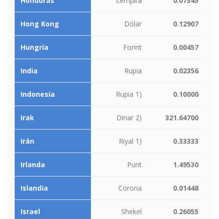
Honduras
Lempira
0.07345
Hong Kong
Dólar
0.12907
Hungría
Forint
0.00457
India
Rupia
0.02356
Indonesia
Rupia 1)
0.10000
Irak
Dinar 2)
321.64700
Irán
Riyal 1)
0.33333
Irlanda
Punt
1.49530
Islandia
Corona
0.01448
Israel
Shekel
0.26055