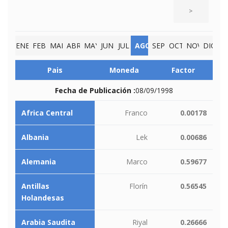
>
ENE
FEB
MAR
ABR
MAY
JUN
JUL
AGO
SEP
OCT
NOV
DIC
Pais
Moneda
Factor
Fecha de Publicación :
08/09/1998
Africa Central
Franco
0.00178
Albania
Lek
0.00686
Alemania
Marco
0.59677
Antillas
Florín
0.56545
Holandesas
Arabia Saudita
Riyal
0.26666