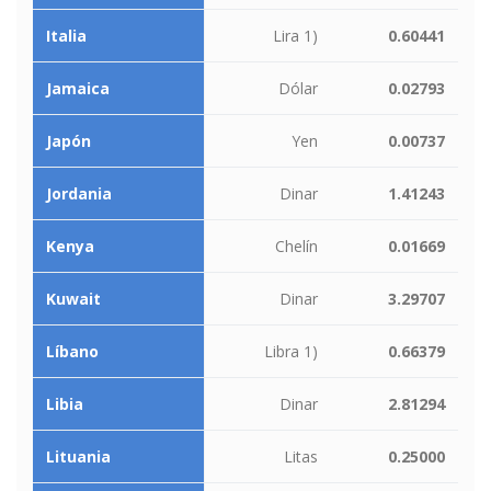
Italia
Lira 1)
0.60441
Jamaica
Dólar
0.02793
Japón
Yen
0.00737
Jordania
Dinar
1.41243
Kenya
Chelín
0.01669
Kuwait
Dinar
3.29707
Líbano
Libra 1)
0.66379
Libia
Dinar
2.81294
Lituania
Litas
0.25000