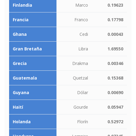
Finlandia
Marco
0.19623
Francia
Franco
0.17798
Ghana
Cedi
0.00043
Gran Bretaña
Libra
1.69550
Grecia
Drakma
0.00346
Guatemala
Quetzal
0.15368
Guyana
Dólar
0.00690
Haití
Gourde
0.05947
Holanda
Florín
0.52972