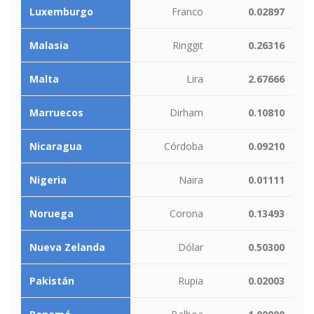
Luxemburgo
Franco
0.02897
Malasia
Ringgit
0.26316
Malta
Lira
2.67666
Marruecos
Dirham
0.10810
Nicaragua
Córdoba
0.09210
Nigeria
Naira
0.01111
Noruega
Corona
0.13493
Nueva Zelanda
Dólar
0.50300
Pakistán
Rupia
0.02003