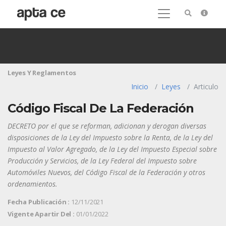
Leyes Y Reglamentos
Inicio
Leyes
Articulo
Código Fiscal De La Federación
DECRETO por el que se reforman, adicionan y derogan diversas
disposiciones de la Ley del Impuesto sobre la Renta, de la Ley del
Impuesto al Valor Agregado, de la Ley del Impuesto Especial sobre
Producción y Servicios, de la Ley Federal del Impuesto sobre
Automóviles Nuevos, del Código Fiscal de la Federación y otros
ordenamientos.
Fecha Publicación :
12/11/2021
Vigente Apartir Del :
01/01/2022