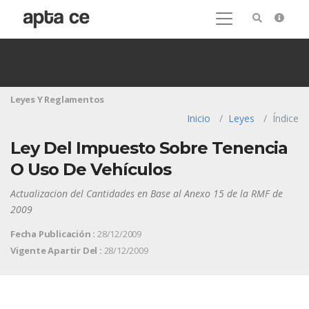
Leyes Y Reglamentos
Inicio
Leyes
Índice
Ley Del Impuesto Sobre Tenencia
O Uso De Vehículos
Actualizacion del Cantidades en Base al Anexo 15 de la RMF de
2009
Fecha Publicación :
28/12/2009
Vigente Apartir Del :
28/12/2009