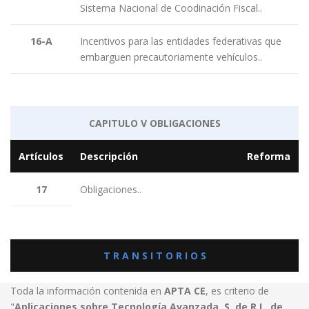
Sistema Nacional de Coodinación Fiscal..
16-A
Incentivos para las entidades federativas que
embarguen precautoriamente vehículos..
CAPITULO V OBLIGACIONES
Artículos
Descripción
Reforma
17
Obligaciones..
T R A N S I T O R I O S
Toda la información contenida en
APTA CE
, es criterio de
"
Aplicaciones sobre Tecnología Avanzada, S. de R.L. de