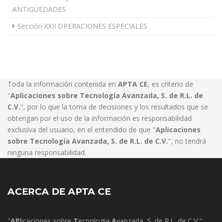
ANTIGÜEDADES
Sección XXII OPERACIONES ESPECIALES
Toda la información contenida en
APTA CE
, es criterio de
"
Aplicaciones sobre Tecnología Avanzada, S. de R.L. de
C.V.
", por lo que la toma de decisiones y los resultados que se
obtengan por el uso de la información es responsabilidad
exclusiva del usuario, en el entendido de que "
Aplicaciones
sobre Tecnología Avanzada, S. de R.L. de C.V.
", no tendrá
ninguna responsabilidad.
ACERCA DE APTA CE
"
AP
licaciones sobre
T
ecnologia
A
vanzada, S. de R.L. de C.V."