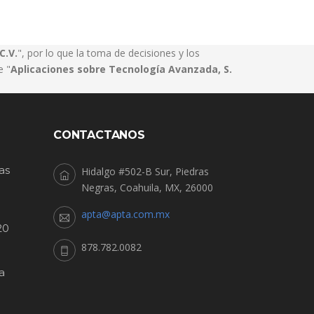
C.V.
", por lo que la toma de decisiones y los
e "
Aplicaciones sobre Tecnología Avanzada, S.
CONTACTANOS
as
Hidalgo #502-B Sur, Piedras
Negras, Coahuila, MX, 26000
apta@apta.com.mx
20
878.782.0082
a