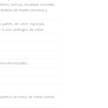
pernos, tuercas, escarpias roscadas,
randelas de muelle (resorte)) y
s partes, de cobre; esponjas,
ar o usos análogos, de cobre.
istema Armonizado)
y cubiertos de mesa, de metal común;