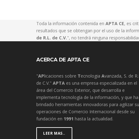
Toda la información contenida en
APTA CE
, es cri
resultados que se obtengan por el uso de la inform
de R.L. de C.V.
", no tendrá ninguna responsabilida
ACERCA DE APTA CE
"
AP
licaciones sobre
T
ecnologia
A
vanzada, S. de R.
de C.V."
APTA
es una empresa especializada en el
área del Comercio Exterior, que desarrolla e
implementa tecnología de la información, y que ha
brindado herramientas innovadoras para agilizar s
operaciones de Comercio Internacional desde su
fundación en
1991
hasta la actualidad.
LEER MAS..