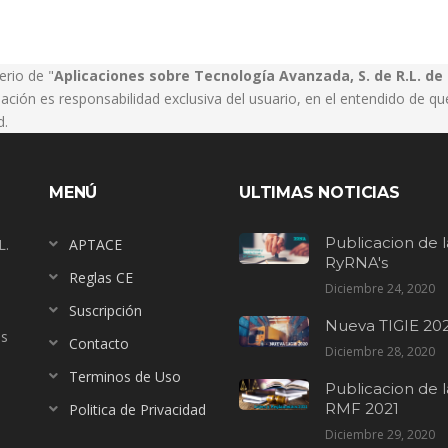
terio de "
Aplicaciones sobre Tecnología Avanzada, S. de R.L. de 
ación es responsabilidad exclusiva del usuario, en el entendido de qu
d.
MENÚ
ULTIMAS NOTICIAS
Publicacion de l
L.
APTACE
RyRNA's
Reglas CE
Diciembre 24, 2020
Suscripción
Nueva TIGIE 20
us
Contacto
Diciembre 28, 2020
Terminos de Uso
Publicacion de l
RMF 2021
Politica de Privacidad
Diciembre 29, 2020