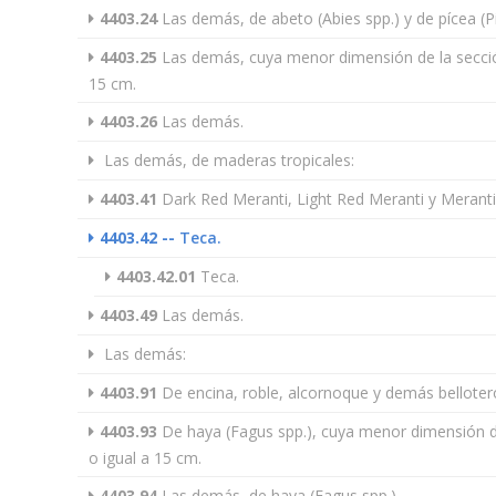
4403.24
Las demás, de abeto (Abies spp.) y de pícea (Pi
4403.25
Las demás, cuya menor dimensión de la sección
15 cm.
4403.26
Las demás.
Las demás, de maderas tropicales:
4403.41
Dark Red Meranti, Light Red Meranti y Merant
4403.42
--
Teca.
4403.42.01
Teca.
4403.49
Las demás.
Las demás:
4403.91
De encina, roble, alcornoque y demás belloter
4403.93
De haya (Fagus spp.), cuya menor dimensión de
o igual a 15 cm.
4403.94
Las demás, de haya (Fagus spp.).