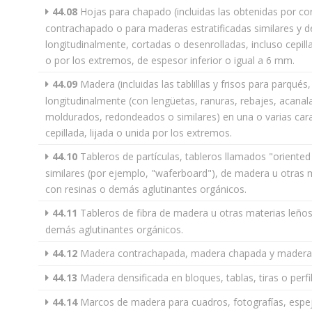
44.08
Hojas para chapado (incluidas las obtenidas por co
contrachapado o para maderas estratificadas similares y
longitudinalmente, cortadas o desenrolladas, incluso cepill
o por los extremos, de espesor inferior o igual a 6 mm.
44.09
Madera (incluidas las tablillas y frisos para parqués
longitudinalmente (con lengüetas, ranuras, rebajes, acanala
moldurados, redondeados o similares) en una o varias cara
cepillada, lijada o unida por los extremos.
44.10
Tableros de partículas, tableros llamados "oriented
similares (por ejemplo, "waferboard"), de madera u otras 
con resinas o demás aglutinantes orgánicos.
44.11
Tableros de fibra de madera u otras materias leño
demás aglutinantes orgánicos.
44.12
Madera contrachapada, madera chapada y madera es
44.13
Madera densificada en bloques, tablas, tiras o perfi
44.14
Marcos de madera para cuadros, fotografías, espej