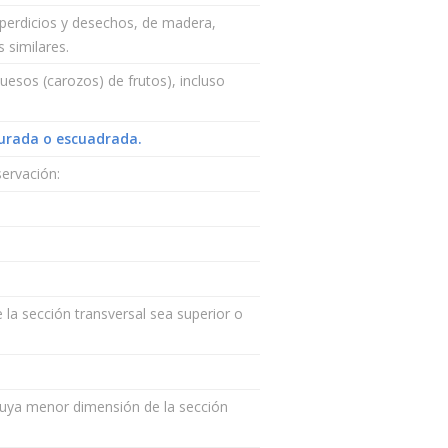
sperdicios y desechos, de madera,
 similares.
esos (carozos) de frutos), incluso
burada o escuadrada.
servación:
la sección transversal sea superior o
 cuya menor dimensión de la sección