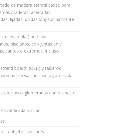
rtado de madera estratificada), para
 demás maderas, aserradas
adas, lijadas, unidas longitudinalmente
, sin ensamblar) perfilada
dos, biselados, con juntas en v,
s, cantos o extremos, incluso
 strand board" (OSB) y tableros
materias leñosas, incluso aglomeradas
sas, incluso aglomeradas con resinas o
tratificada similar.
les.
os u objetos similares.