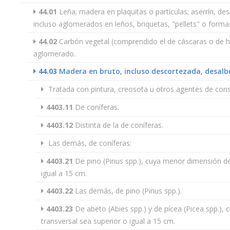
44.01
Leña; madera en plaquitas o partículas; aserrín, de
incluso aglomerados en leños, briquetas, "pellets" o formas
44.02
Carbón vegetal (comprendido el de cáscaras o de hu
aglomerado.
44.03
Madera en bruto, incluso descortezada, desal
Tratada con pintura, creosota u otros agentes de con
4403.11
De coníferas.
4403.12
Distinta de la de coníferas.
Las demás, de coníferas:
4403.21
De pino (Pinus spp.), cuya menor dimensión de 
igual a 15 cm.
4403.22
Las demás, de pino (Pinus spp.).
4403.23
De abeto (Abies spp.) y de pícea (Picea spp.),
transversal sea superior o igual a 15 cm.