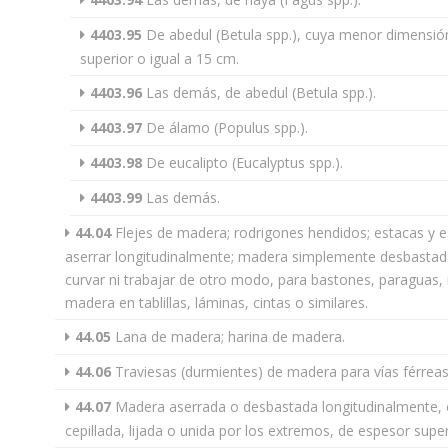
4403.95
De abedul (Betula spp.), cuya menor dimensión
superior o igual a 15 cm.
4403.96
Las demás, de abedul (Betula spp.).
4403.97
De álamo (Populus spp.).
4403.98
De eucalipto (Eucalyptus spp.).
4403.99
Las demás.
44.04
Flejes de madera; rodrigones hendidos; estacas y e
aserrar longitudinalmente; madera simplemente desbastada
curvar ni trabajar de otro modo, para bastones, paraguas,
madera en tablillas, láminas, cintas o similares.
44.05
Lana de madera; harina de madera.
44.06
Traviesas (durmientes) de madera para vías férreas 
44.07
Madera aserrada o desbastada longitudinalmente, c
cepillada, lijada o unida por los extremos, de espesor supe