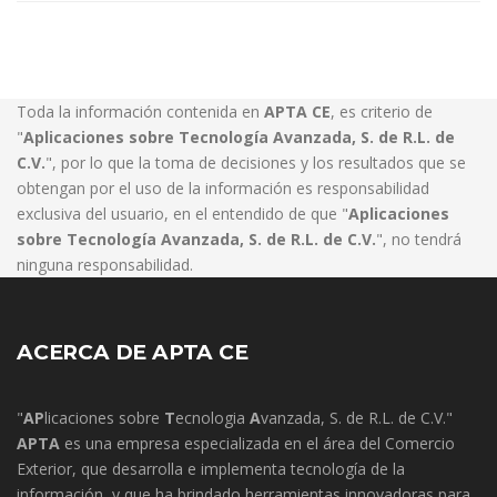
Toda la información contenida en
APTA CE
, es criterio de
"
Aplicaciones sobre Tecnología Avanzada, S. de R.L. de
C.V.
", por lo que la toma de decisiones y los resultados que se
obtengan por el uso de la información es responsabilidad
exclusiva del usuario, en el entendido de que "
Aplicaciones
sobre Tecnología Avanzada, S. de R.L. de C.V.
", no tendrá
ninguna responsabilidad.
ACERCA DE APTA CE
"
AP
licaciones sobre
T
ecnologia
A
vanzada, S. de R.L. de C.V."
APTA
es una empresa especializada en el área del Comercio
Exterior, que desarrolla e implementa tecnología de la
información, y que ha brindado herramientas innovadoras para