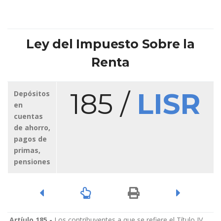
Ley del Impuesto Sobre la
Renta
185 /
LISR
Depósitos
en
cuentas
de ahorro,
pagos de
primas,
pensiones
Artíulo 185.-
Los contribuyentes a que se refiere el Título IV