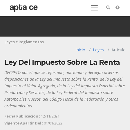
Leyes Y Reglamentos
Inicio
Leyes
Articulo
Ley Del Impuesto Sobre La Renta
DECRETO por el que se reforman, adicionan y derogan diversas
disposiciones de la Ley del Impuesto sobre la Renta, de la Ley del
Impuesto al Valor Agregado, de la Ley del Impuesto Especial sobre
Producción y Servicios, de la Ley Federal del Impuesto sobre
Automóviles Nuevos, del Código Fiscal de la Federación y otros
ordenamientos.
Fecha Publicación :
12/11/2021
Vigente Apartir Del :
01/01/2022